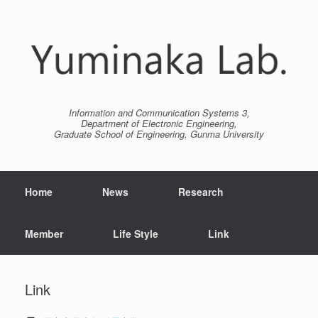
Information and Communication Systems 3,
Department of Electronic Engineering,
Graduate School of Engineering, Gunma University
Home
News
Research
Member
Life Style
Link
Link