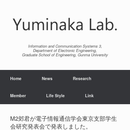
Information and Communication Systems 3,
Department of Electronic Engineering,
Graduate School of Engineering, Gunma University
Home
News
Research
Member
Life Style
Link
M2郊君が電子情報通信学会東京支部学生
会研究発表会で発表しました。