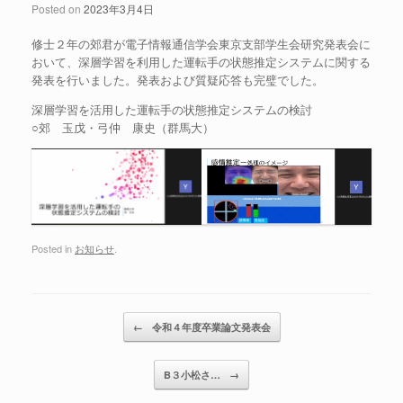
Posted on
2023年3月4日
修士２年の郊君が電子情報通信学会東京支部学生会研究発表会に
おいて、深層学習を利用した運転手の状態推定システムに関する
発表を行いました。発表および質疑応答も完璧でした。
深層学習を活用した運転手の状態推定システムの検討
○郊 玉戊・弓仲 康史（群馬大）
Posted in
お知らせ
.
Post navigation
←
令和４年度卒業論文発表会
B３小松さ…
→