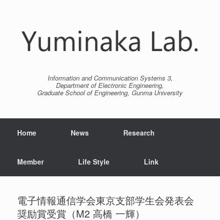
Information and Communication Systems 3,
Department of Electronic Engineering,
Graduate School of Engineering, Gunma University
Home
News
Research
Member
Life Style
Link
電子情報通信学会東京支部学生会発表会
奨励賞受賞（M2 高橋 一輝）