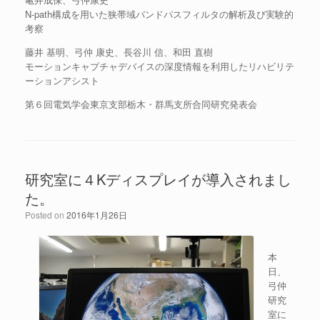
N-path構成を用いた狭帯域バンドパスフィルタの解析及び実験的
考察
藤井 基明、弓仲 康史、長谷川 信、和田 直樹
モーションキャプチャデバイスの深度情報を利用したリハビリテ
ーションアシスト
第６回電気学会東京支部栃木・群馬支所合同研究発表会
研究室に４Kディスプレイが導入されまし
た。
Posted on
2016年1月26日
本
日、
弓仲
研究
室に