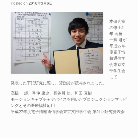
Posted on
2016年3月6日
本研究室
の修士2
年 高橋
一輝 君が
平成27年
度電子情
報通信学
会東京支
部学生会
にて
発表した下記研究に際し、奨励賞が授与されました。
高橋 一輝、弓仲 康史、長谷川 信、和田 直樹
モーションキャプチャデバイスを用いたプロジェクションマッピ
ングとその医療福祉応用
平成27年度電子情報通信学会東京支部学生会 第21回研究発表会