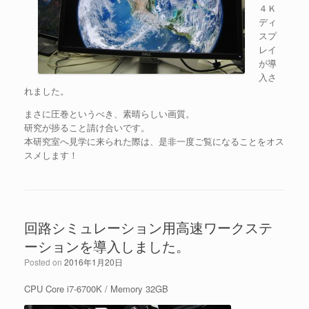
４Ｋ
ディ
スプ
レイ
が導
入さ
れました。
まさに圧巻というべき、素晴らしい画質。
研究が捗ること請け合いです。
本研究室へ見学に来られた際は、是非一度ご覧になることをオス
スメします！
回路シミュレーション用高速ワークステ
ーションを導入しました。
Posted on
2016年1月20日
CPU Core i7-6700K / Memory 32GB