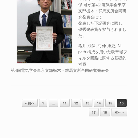
保 君が第4回電気学会東京
支部栃木・群馬支所合同研
究発表会にて
発表した下記研究に際し、
優秀発表賞が授与されまし
た。
亀井 成保, 弓仲 康史, N-
path 構成を用いた狭帯域フ
ィルタ回路に関する基礎的
考察
第4回電気学会東京支部栃木・群馬支所合同研究発表会
Post navigation
« 前へ
1
…
11
12
13
14
15
16
17
18
次へ »