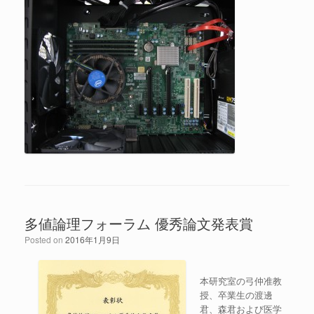
多値論理フォーラム 優秀論文発表賞
Posted on
2016年1月9日
本研究室の弓仲准教
授、卒業生の渡邊
君、森君および医学