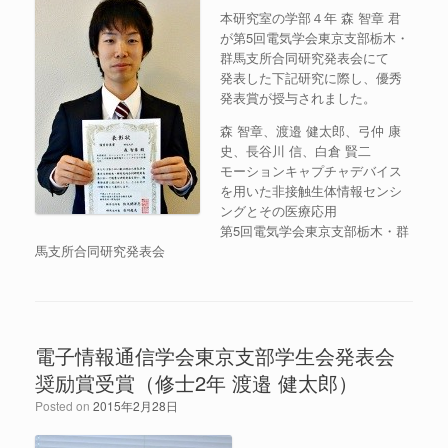
本研究室の学部４年 森 智章 君
が第5回電気学会東京支部栃木・
群馬支所合同研究発表会にて
発表した下記研究に際し、優秀
発表賞が授与されました。
森 智章、渡邉 健太郎、弓仲 康
史、長谷川 信、白倉 賢二
モーションキャプチャデバイス
を用いた非接触生体情報センシ
ングとその医療応用
第5回電気学会東京支部栃木・群
馬支所合同研究発表会
電子情報通信学会東京支部学生会発表会
奨励賞受賞（修士2年 渡邉 健太郎）
Posted on
2015年2月28日