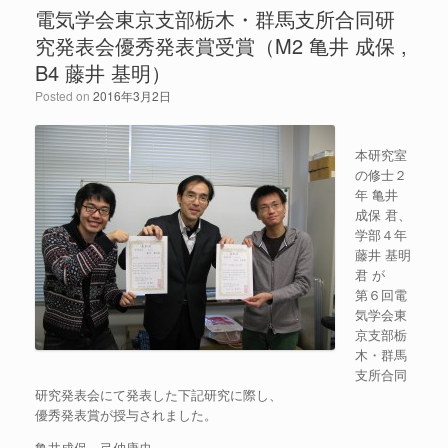
電気学会東京支部栃木・群馬支所合同研
究発表会優秀発表賞受賞（M2 亀井 成保 ,
B4 藤井 基明）
Posted on
2016年3月2日
本研究室
の修士２
年 亀井
成保 君、
学部４年
藤井 基明
君 が
第６回電
気学会東
京支部栃
木・群馬
支所合同
研究発表会にて発表した下記研究に際し、
優秀発表賞が授与されました。
亀井成保、弓仲康史