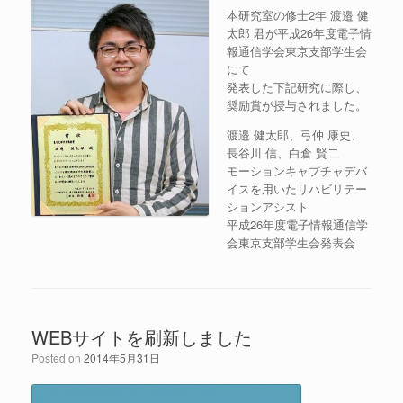
本研究室の修士2年 渡邉 健
太郎 君が平成26年度電子情
報通信学会東京支部学生会
にて
発表した下記研究に際し、
奨励賞が授与されました。
渡邉 健太郎、弓仲 康史、
長谷川 信、白倉 賢二
モーションキャプチャデバ
イスを用いたリハビリテー
ションアシスト
平成26年度電子情報通信学
会東京支部学生会発表会
WEBサイトを刷新しました
Posted on
2014年5月31日