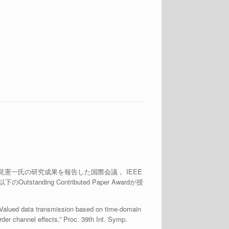
見憲一氏の研究成果を報告した国際会議， IEEE
standing Contributed Paper Awardが授
-Valued data transmission based on time-domain
rder channel effects,” Proc. 39th Int. Symp.