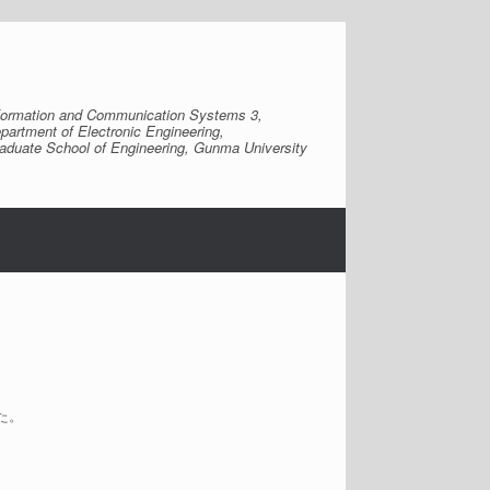
formation and Communication Systems 3,
partment of Electronic Engineering,
aduate School of Engineering, Gunma University
た。