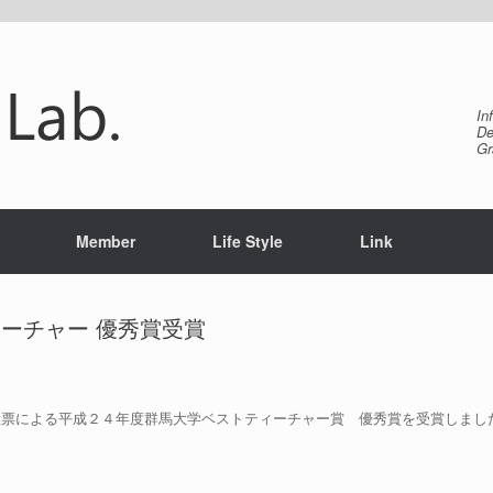
In
De
Gr
Member
Life Style
Link
ーチャー 優秀賞受賞
投票による平成２４年度群馬大学ベストティーチャー賞 優秀賞を受賞しまし