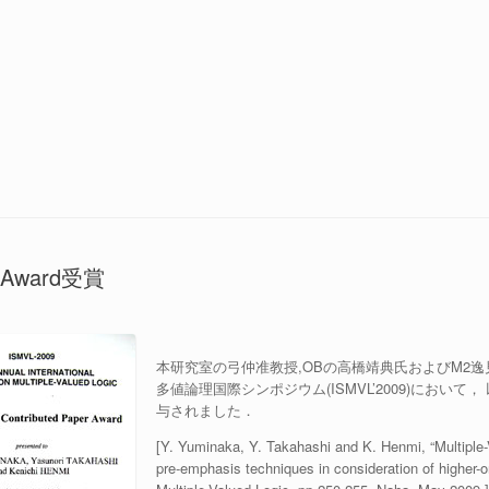
er Award受賞
本研究室の弓仲准教授,OBの高橋靖典氏およびM2逸
多値論理国際シンポジウム(ISMVL’2009)において， 以下のOut
与されました．
[Y. Yuminaka, Y. Takahashi and K. Henmi, “Multiple
pre-emphasis techniques in consideration of higher-o