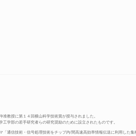
仲准教授に第１４回横山科学技術賞が授与されました。
学工学部の若手研究者らの研究奨励のために設立されたものです。
マ「通信技術・信号処理技術をチップ内/間高速高効率情報伝送に利用した集