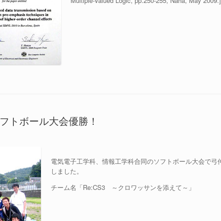
Multiple-Valued Logic, pp.250-255, Naha, May 2009.]
フトボール大会優勝！
電気電子工学科、情報工学科合同のソフトボール大会で弓
しました。
チーム名「Re:CS3 ～クロワッサンを添えて～」