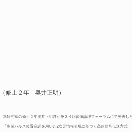
（修士２年 奥井正明）
本研究室の修士２年奥井正明君が第３４回多値論理フォーラムにて発表し
「多値パルス位置変調を用いた2次元情報表現に基づく高速信号伝送方式」、 第34回多